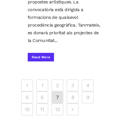
propostes artístiques. La
convocatòria està dirigida a
formacions de qualsevol
procedència geogràfica. Tanmateix,
es donarà prioritat als projectes de
la Comunitat...
Read More
1
2
3
4
5
6
7
8
9
10
11
12