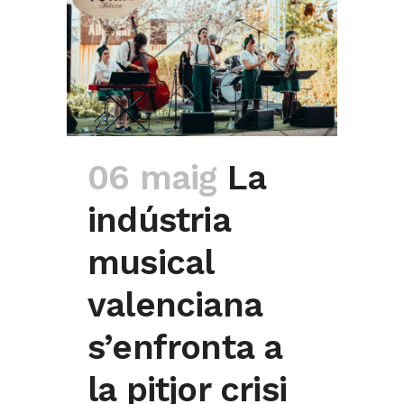
06 maig
La
indústria
musical
valenciana
s’enfronta a
la pitjor crisi