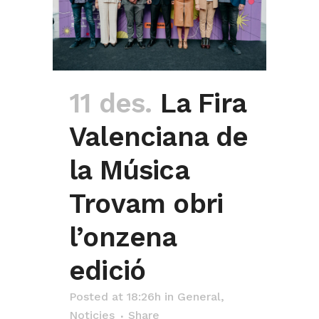
11 des.
La Fira
Valenciana de
la Música
Trovam obri
l’onzena
edició
Posted at 18:26h
in
General
,
Noticies
Share