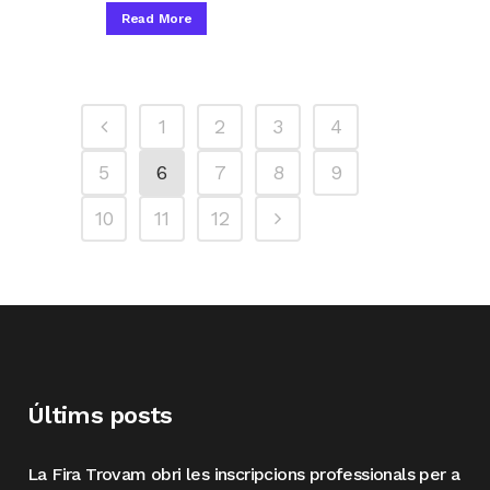
Read More
1
2
3
4
5
6
7
8
9
10
11
12
Últims posts
La Fira Trovam obri les inscripcions professionals per a