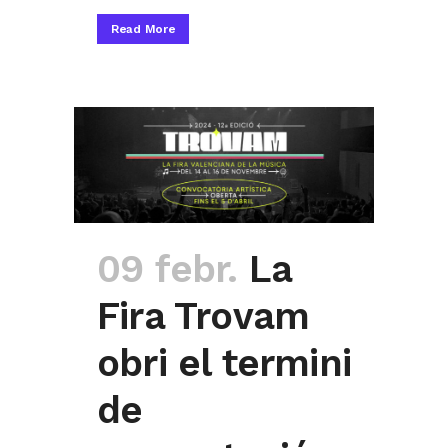
Read More
09 febr.
La
Fira Trovam
obri el termini
de