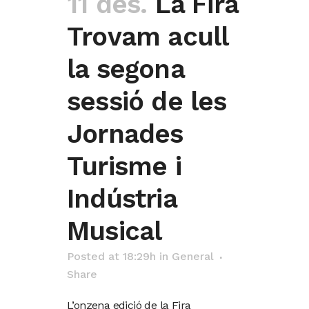
11 des.
La Fira
Trovam acull
la segona
sessió de les
Jornades
Turisme i
Indústria
Musical
Posted at 18:29h
in
General
Share
L’onzena edició de la Fira