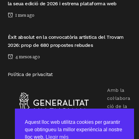
la seua edició de 2026 i estrena plataforma web
1 mes ago
Èxit absolut en la convocatòria artística del Trovam
2026: prop de 680 propostes rebudes
4 mesos ago
Política de privacitat
Amb la
col·labora
ció de la
Conselleri
a
Aquest lloc web utilitza cookies per garantir
que obtingueu la millor experiència al nostre
d’Educaci
lloc web.
Llegir més
ó,