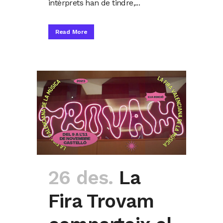
intèrprets han de tindre,...
Read More
26 des.
La
Fira Trovam