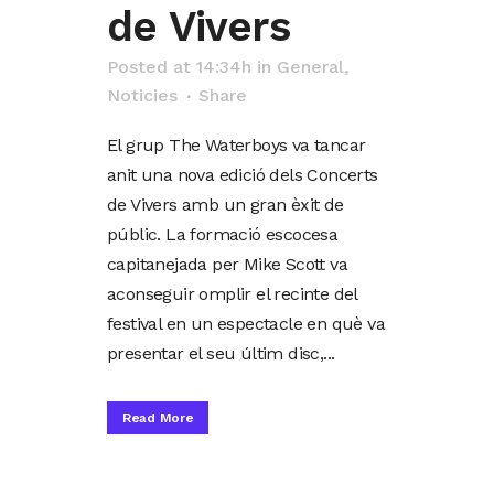
de Vivers
Posted at 14:34h
in
General
,
Noticies
Share
El grup The Waterboys va tancar
anit una nova edició dels Concerts
de Vivers amb un gran èxit de
públic. La formació escocesa
capitanejada per Mike Scott va
aconseguir omplir el recinte del
festival en un espectacle en què va
presentar el seu últim disc,...
Read More