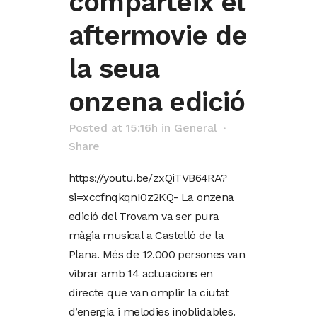
comparteix el
aftermovie de
la seua
onzena edició
Posted at 15:16h
in
General
Share
https://youtu.be/zxQiTVB64RA?
si=xccfnqkqnI0z2KQ- La onzena
edició del Trovam va ser pura
màgia musical a Castelló de la
Plana. Més de 12.000 persones van
vibrar amb 14 actuacions en
directe que van omplir la ciutat
d’energia i melodies inoblidables.