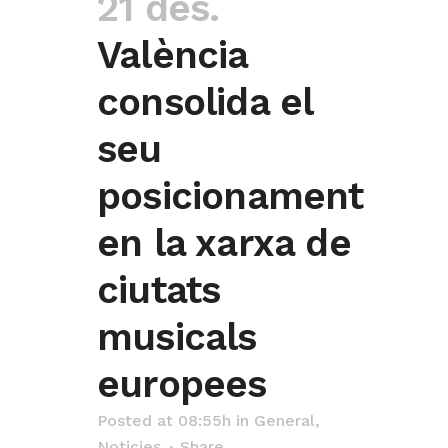
21 des.
València
consolida el
seu
posicionament
en la xarxa de
ciutats
musicals
europees
Posted at 08:55h
in
General
,
Noticies
Share