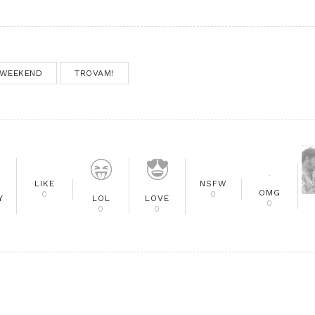
WEEKEND
TROVAM!
LIKE
NSFW
OMG
0
0
Y
LOL
LOVE
0
0
0