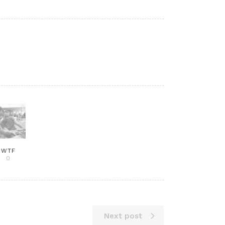
WTF
0
Next post