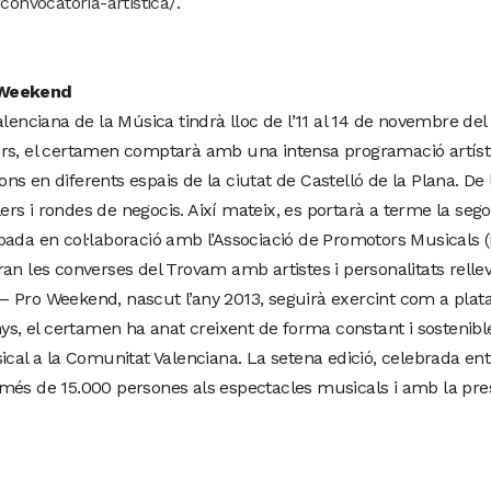
convocatoria-artistica/
.
 Weekend
alenciana de la Música tindrà lloc de l’11 al 14 de novembre del
rs, el certamen comptarà amb una intensa programació artístic
 en diferents espais de la ciutat de Castelló de la Plana. De l’
llers i rondes de negocis. Així mateix, es portarà a terme la se
upada en col·laboració amb l’Associació de Promotors Musicals
an les converses del Trovam amb artistes i personalitats relle
 Pro Weekend, nascut l’any 2013, seguirà exercint com a plat
nys, el certamen ha anat creixent de forma constant i sostenible
ical a la Comunitat Valenciana. La setena edició, celebrada entr
més de 15.000 persones als espectacles musicals i amb la pres