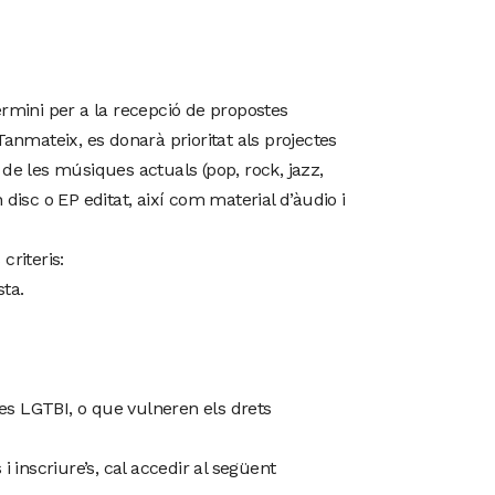
ermini per a la recepció de propostes
Tanmateix, es donarà prioritat als projectes
de les músiques actuals (pop, rock, jazz,
n disc o EP editat, així com material d’àudio i
criteris:
sta.
es LGTBI, o que vulneren els drets
 inscriure’s, cal accedir al següent