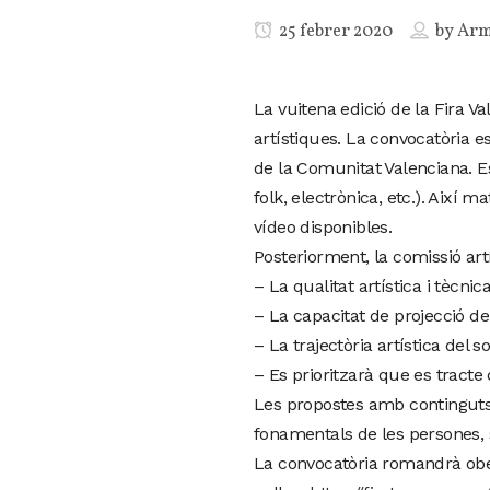
25 febrer 2020
by
Ar
La vuitena edició de la Fira V
artístiques. La convocatòria e
de la Comunitat Valenciana. Es
folk, electrònica, etc.). Així 
vídeo disponibles.
Posteriorment, la comissió artís
– La qualitat artística i tècnica
– La capacitat de projecció de
– La trajectòria artística del sol
– Es prioritzarà que es tracte
Les propostes amb continguts 
fonamentals de les persones, s
La convocatòria romandrà obert