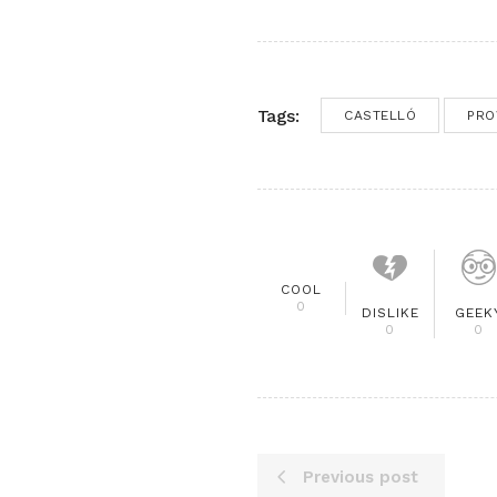
Tags:
CASTELLÓ
PRO
COOL
0
DISLIKE
GEEK
0
0
Previous post