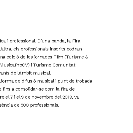
a i professional. D’una banda, la Fira
altra, els professionals inscrits podran
gona edició de les jornades Tiim (Turisme &
 (MusicaProCV) i Turisme Comunitat
vants de l’àmbit musical.
aforma de difusió musical i punt de trobada
 fins a consolidar-se com la fira de
e el 7 i el 9 de novembre del 2019, va
ència de 500 professionals.