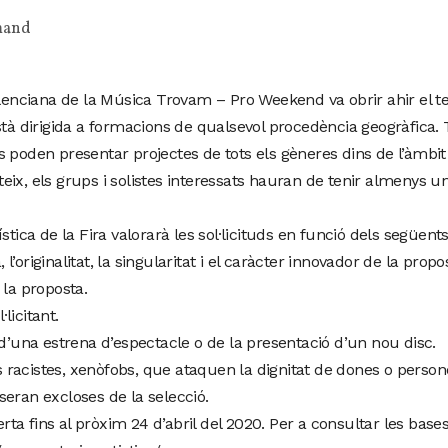
mand
alenciana de la Música Trovam – Pro Weekend va obrir ahir el t
stà dirigida a formacions de qualsevol procedència geogràfica. 
 poden presentar projectes de tots els gèneres dins de l’àmbit 
mateix, els grups i solistes interessats hauran de tenir almenys u
tica de la Fira valorarà les sol·licituds en funció dels següents 
, l’originalitat, la singularitat i el caràcter innovador de la propo
 la proposta.
·licitant.
 d’una estrena d’espectacle o de la presentació d’un nou disc.
racistes, xenòfobs, que ataquen la dignitat de dones o person
eran excloses de la selecció.
a fins al pròxim 24 d’abril del 2020. Per a consultar les bases i