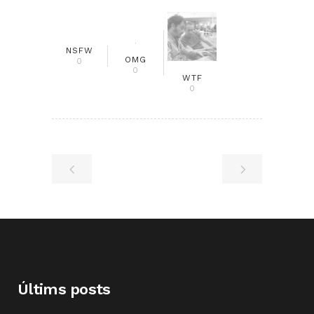
NSFW
OMG
0
0
WTF
0
Últims posts