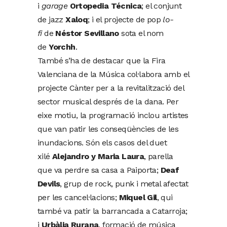
i
garage
Ortopedia Técnica
; el conjunt
de jazz
Xaloq
; i el projecte de pop
lo-
fi
de
Néstor Sevillano
sota el nom
de
Yorchh
.
També s’ha de destacar que la Fira
Valenciana de la Música col·labora amb el
projecte Cànter per a la revitalització del
sector musical després de la dana. Per
eixe motiu, la programació inclou artistes
que van patir les conseqüències de les
inundacions. Són els casos del duet
xilé
Alejandro y Maria Laura
, parella
que va perdre sa casa a Paiporta;
Deaf
Devils
, grup de rock, punk i metal afectat
per les cancel·lacions;
Miquel Gil
, qui
també va patir la barrancada a Catarroja;
i
Urbàlia Rurana
, formació de música