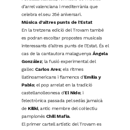
d’arrel valenciana i mediterrània que
celebra el seu 35é aniversari.
Música d’altres punts de l’Estat
En la tretzena edició del Trovam també
es podran escoltar propostes musicals
interessants d’altres punts de l’Estat. És el
cas de la cantautora malaguenya
Ángela
González
; la fusió experimental del
gallec
Carlos Ares
; els ritmes
llatinoamericans i flamencs d’
Emilia y
Pablo
; el pop arrelat en la tradició
castellanolleonesa d’
El Nido
; i
l’electrònica passada pel sedàs jamaicà
de
Kiliki
, antic membre del col·lectiu
pamplonés
Chill Mafia
.
El primer cartell artístic del Trovam es