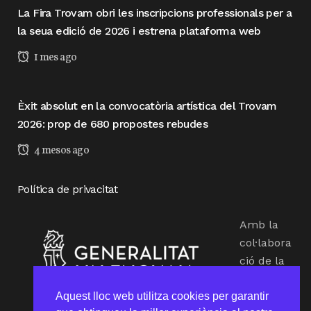
La Fira Trovam obri les inscripcions professionals per a
la seua edició de 2026 i estrena plataforma web
1 mes ago
Èxit absolut en la convocatòria artística del Trovam
2026: prop de 680 propostes rebudes
4 mesos ago
Política de privacitat
Amb la
col·labora
ció de la
Conselleri
Aquest lloc web utilitza cookies per garantir
a