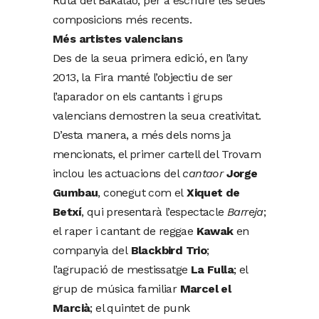
Ruta del Bakalao, per a escriure les seues
composicions més recents.
Més artistes valencians
Des de la seua primera edició, en l’any
2013, la Fira manté l’objectiu de ser
l’aparador on els cantants i grups
valencians demostren la seua creativitat.
D’esta manera, a més dels noms ja
mencionats, el primer cartell del Trovam
inclou les actuacions del
cantaor
Jorge
Gumbau
, conegut com el
Xiquet de
Betxí
, qui presentarà l’espectacle
Barreja
;
el raper i cantant de reggae
Kawak
en
companyia del
Blackbird Trio
;
l’agrupació de mestissatge
La Fulla
; el
grup de música familiar
Marcel el
Marcià
; el quintet de punk