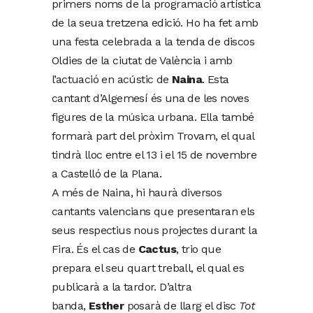
primers noms de la programació artística
de la seua tretzena edició. Ho ha fet amb
una festa celebrada a la tenda de discos
Oldies de la ciutat de València i amb
l’actuació en acústic de
Naina
. Esta
cantant d’Algemesí és una de les noves
figures de la música urbana. Ella també
formarà part del pròxim Trovam, el qual
tindrà lloc entre el 13 i el 15 de novembre
a Castelló de la Plana.
A més de Naina, hi haurà diversos
cantants valencians que presentaran els
seus respectius nous projectes durant la
Fira. És el cas de
Cactus
, trio que
prepara el seu quart treball, el qual es
publicarà a la tardor. D’altra
banda,
Esther
posarà de llarg el disc
Tot