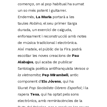
comença
, on al pop habitual ha sumat
un so més potent i guitarrer.
Endemés,
La Maria
portarà a les
taules
Robina
, el seu primer llarga
durada, un exercici de caiguda,
enfonsament i reconstrucció amb notes
de música tradicional i electrònica.
Així mateix, el públic de la Fira podrà
escoltar les noves creacions de
Pau
Alabajos
, qui acaba de publicar
l’antologia poètica antifranquista
Versos a
la vietnamita
;
Pep Mirambell
, antic
component d’
Els Jóvens
, qui ha
lliurat
Pop Socialista Obrero Español
; i la
rapera
Tesa
, qui ha optat pels sons
electrònics, amb reminiscències de la