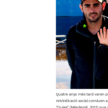
Quatre anys més tard varen pu
reivindicació social conviuen 
“Ouiea” (Mésdemil, 2011) que v