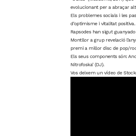
evolucionant per a abraçar altr
Els problemes socials i les p
d’optimisme i vitalitat positiva.
Rapsodes han sigut guanyadors 
Montllor a grup revelació l’any
premi a millor disc de pop/roc
Els seus components són: Andre
Nitrofoska’ (DJ).
Vos deixem un vídeo de Stock