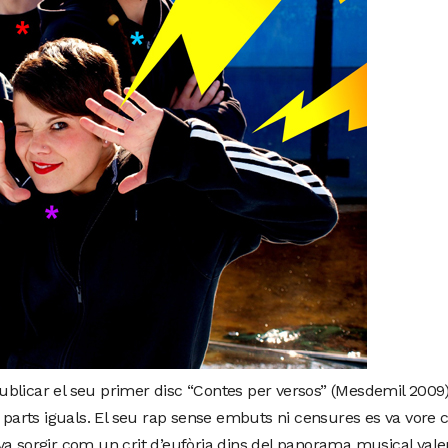
blicar el seu primer disc “Contes per versos” (Mesdemil 2009)
a parts iguals. El seu rap sense embuts ni censures es va vore 
a sorgir com un crit d’eufòria dins del panorama musical valenc