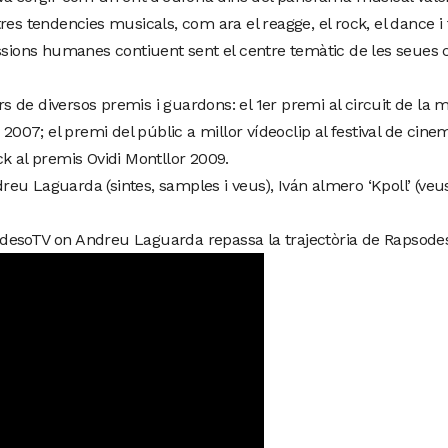
es tendencies musicals, com ara el reagge, el rock, el dance i f
assions humanes contiuent sent el centre temàtic de les seue
de diversos premis i guardons: el 1er premi al circuit de la m
 2007; el premi del públic a millor vídeoclip al festival de cine
k al premis Ovidi Montllor 2009.
u Laguarda (sintes, samples i veus), Iván almero ‘Kpoll’ (veus), 
desoTV on Andreu Laguarda repassa la trajectòria de Rapsode