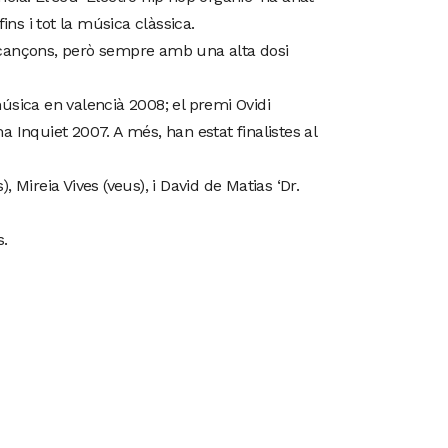
ins i tot la música clàssica.
s cançons, però sempre amb una alta dosi
úsica en valencià 2008; el premi Ovidi
ma Inquiet 2007. A més, han estat finalistes al
Mireia Vives (veus), i David de Matias ‘Dr.
s.