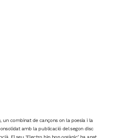
, un combinat de cançons on la poesia i la
consolidat amb la publicació del segon disc
ià. El seu ‘Electro hip hop orgànic’ ha anat