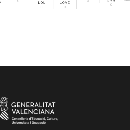
OMG
0
0
Y
LOL
LOVE
0
0
0