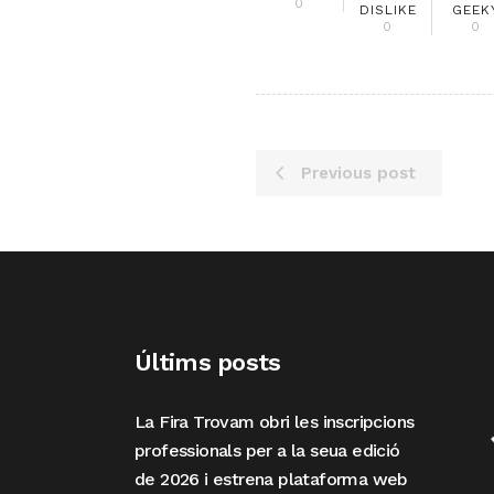
0
DISLIKE
GEEK
0
0
Previous post
Últims posts
La Fira Trovam obri les inscripcions
professionals per a la seua edició
de 2026 i estrena plataforma web