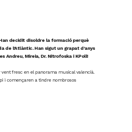
 Han decidit disoldre la formació perquè
da de l’Atlàntic. Han sigut un grapat d’anys
s Andreu, Mireia, Dr. Nitrofoska i KPoll!
ar vent fresc en el panorama musical valencià.
opi i començaren a tindre nombrosos