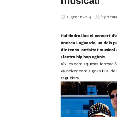
musical!
11 gener 2014
by
Arm
Hui tindrà lloc el concert d
Andreu Laguarda, un dels pun
d’intensa activitat musical q
Electro hip hop ogànic
Així és com aquesta formació d
Va néixer com a grup filial d
seguidors.