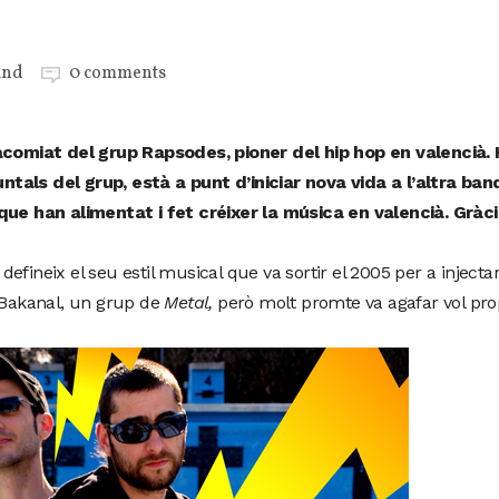
and
0 comments
’acomiat del grup Rapsodes, pioner del hip hop en valencià.
tals del grup, està a punt d’iniciar nova vida a l’altra ban
ue han alimentat i fet créixer la música en valencià. Gràcie
efineix el seu estil musical que va sortir el 2005 per a inject
e Bakanal, un grup de
Metal,
però molt promte va agafar vol pr