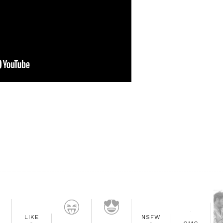
LIKE
NSFW