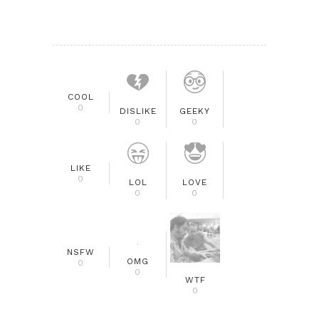
COOL
0
DISLIKE
GEEKY
0
0
LIKE
0
LOL
LOVE
0
0
NSFW
OMG
0
0
WTF
0